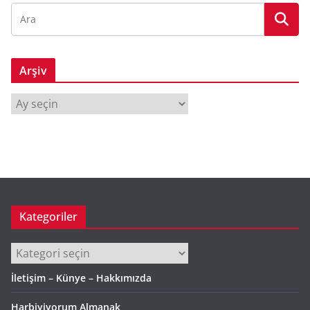
Arşiv
A
r
ş
i
v
Kategoriler
Kategoriler
İletişim – Künye – Hakkımızda
Harbiyiyorum Almanak