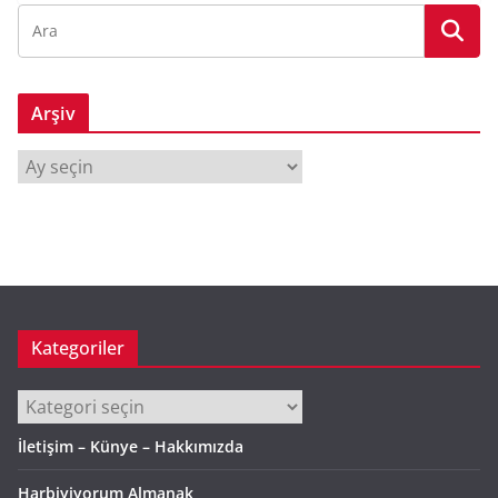
Arşiv
A
r
ş
i
v
Kategoriler
Kategoriler
İletişim – Künye – Hakkımızda
Harbiyiyorum Almanak