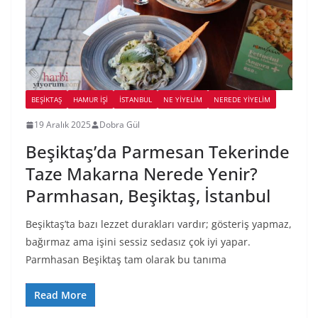
BEŞIKTAŞ
HAMUR İŞI
İSTANBUL
NE YİYELİM
NEREDE YİYELİM
19 Aralık 2025
Dobra Gül
Beşiktaş’da Parmesan Tekerinde
Taze Makarna Nerede Yenir?
Parmhasan, Beşiktaş, İstanbul
Beşiktaş’ta bazı lezzet durakları vardır; gösteriş yapmaz,
bağırmaz ama işini sessiz sedasız çok iyi yapar.
Parmhasan Beşiktaş tam olarak bu tanıma
Read More