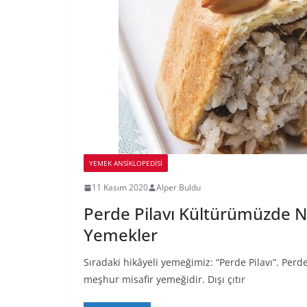
YEMEK ANSİKLOPEDİSİ
11 Kasım 2020
Alper Buldu
Perde Pilavı Kültürümüzde N
Yemekler
Sıradaki hikâyeli yemeğimiz: “Perde Pilavı”. Perde p
meşhur misafir yemeğidir. Dışı çıtır