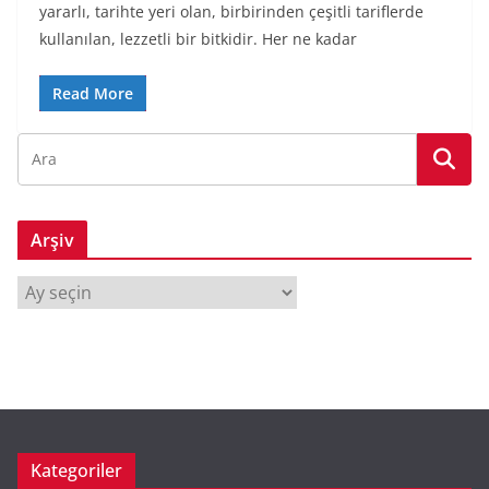
yararlı, tarihte yeri olan, birbirinden çeşitli tariflerde
kullanılan, lezzetli bir bitkidir. Her ne kadar
Read More
Arşiv
A
r
ş
i
v
Kategoriler