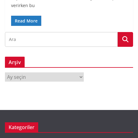
verirken bu
Read More
Arşiv
A
r
ş
i
v
Kategoriler