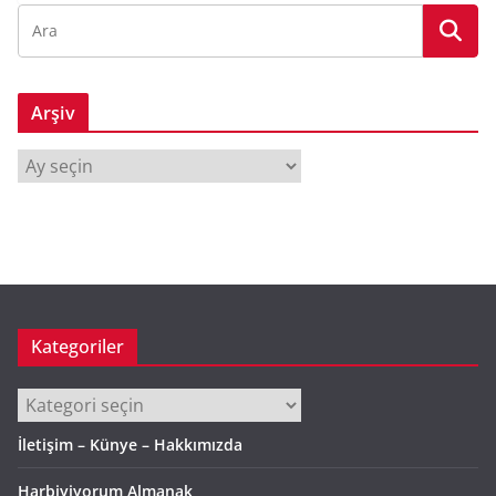
Arşiv
A
r
ş
i
v
Kategoriler
Kategoriler
İletişim – Künye – Hakkımızda
Harbiyiyorum Almanak