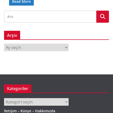
Read More
Arşiv
A
r
ş
i
v
Kategoriler
Kategoriler
İletişim – Künye – Hakkımızda