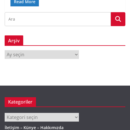
Read More
Arşiv
A
r
ş
i
v
Kategoriler
Kategoriler
İletişim – Künye – Hakkımızda