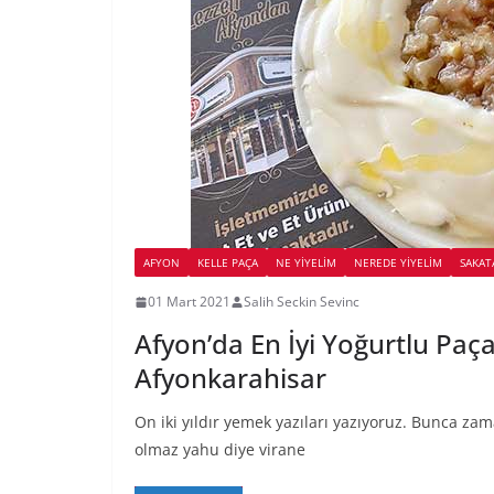
AFYON
KELLE PAÇA
NE YİYELİM
NEREDE YİYELİM
SAKAT
01 Mart 2021
Salih Seckin Sevinc
Afyon’da En İyi Yoğurtlu Paç
Afyonkarahisar
On iki yıldır yemek yazıları yazıyoruz. Bunca zam
olmaz yahu diye virane