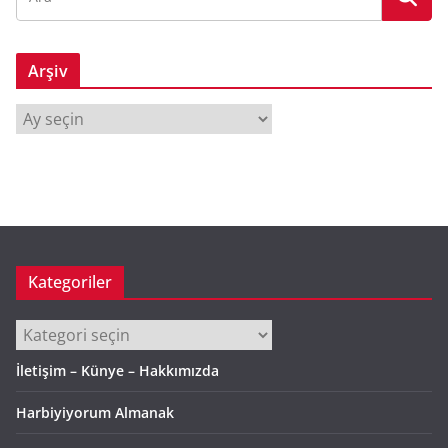
Arşiv
A
r
ş
i
v
Kategoriler
Kategoriler
İletişim – Künye – Hakkımızda
Harbiyiyorum Almanak