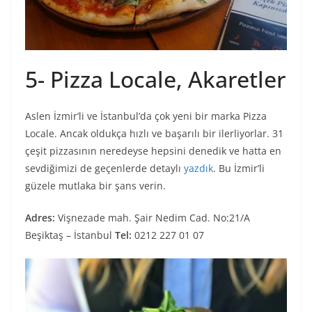
5- Pizza Locale, Akaretler
Aslen İzmir’li ve İstanbul’da çok yeni bir marka Pizza
Locale. Ancak oldukça hızlı ve başarılı bir ilerliyorlar. 31
çeşit pizzasının neredeyse hepsini denedik ve hatta en
sevdiğimizi de geçenlerde detaylı
yazdık
. Bu İzmir’li
güzele mutlaka bir şans verin.
Adres:
Vişnezade mah. Şair Nedim Cad. No:21/A
Beşiktaş – İstanbul
Tel:
0212 227 01 07