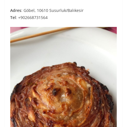
Adres
: Göbel, 10610 Susurluk/Balıkesir
Tel
: +902668731564