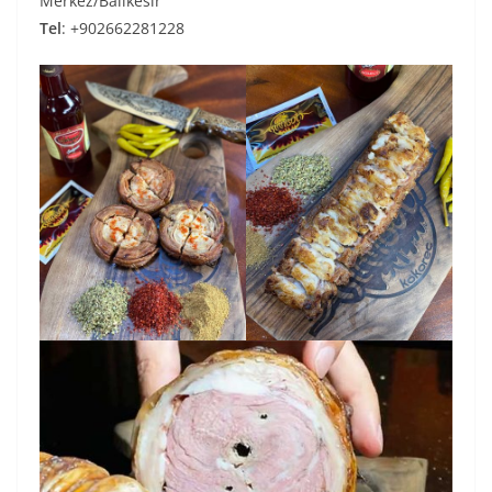
Merkez/Balıkesir
Tel
: +902662281228