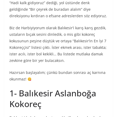
“Hadi kalk gidiyoruz” dediği, yol üstünde denk
geldiğinde “Bir çeyrek de buradan alalım” diye
direksiyonu kırdıran o efsane adreslerden söz ediyoruz.
Biz de Harbiyiyorum olarak Balıkesir’i karış karış gezdik,
ustaların bıçak sesini dinledik, o mis gibi kokoreç
kokusunun peşine düştük ve ortaya “Balıkesir’in En İyi 7
Kokoreççisi” listesi çıktı. İster ekmek arası, ister tabakta;
ister acılı, ister bol kekikli… Bu listede mutlaka damak
zevkine göre bir yer bulacaksın.
Hazırsan başlayalım; çünkü bundan sonrası aç karnına
okunmaz!
1- Balıkesir Aslanboğa
Kokoreç