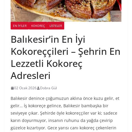
EN İYILER
KOKOREÇ
LİSTELER
Balıkesir’in En İyi
Kokoreççileri – Şehrin En
Lezzetli Kokoreç
Adresleri
02 Ocak 2026
Dobra Gül
Balıkesir denince çoğumuzun aklına önce kuzu gelir, et
gelir… İş kokoreçe gelince, Balıkesir bambaşka bir
seviyeye çıkar. Şehirde öyle kokoreççiler var ki; sadece
karın doyurmuyor, insanın ruhunu da yağda çevirip
güzelce kızartıyor. Gece yarısı canı kokoreç çekenlerin