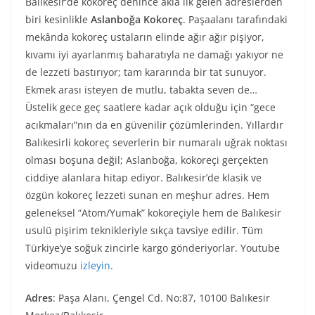
Balıkesir’de kokoreç denince akla ilk gelen adreslerden
biri kesinlikle
Aslanboğa Kokoreç
. Paşaalanı tarafındaki
mekânda kokoreç ustaların elinde ağır ağır pişiyor,
kıvamı iyi ayarlanmış baharatıyla ne damağı yakıyor ne
de lezzeti bastırıyor; tam kararında bir tat sunuyor.
Ekmek arası isteyen de mutlu, tabakta seven de…
Üstelik gece geç saatlere kadar açık olduğu için “gece
acıkmaları”nın da en güvenilir çözümlerinden. Yıllardır
Balıkesirli kokoreç severlerin bir numaralı uğrak noktası
olması boşuna değil; Aslanboğa, kokoreçi gerçekten
ciddiye alanlara hitap ediyor. Balıkesir’de klasik ve
özgün kokoreç lezzeti sunan en meşhur adres. Hem
geleneksel “Atom/Yumak” kokoreçiyle hem de Balıkesir
usulü pişirim teknikleriyle sıkça tavsiye edilir. Tüm
Türkiye’ye soğuk zincirle kargo gönderiyorlar. Youtube
videomuzu
izleyin
.
Adres
: Paşa Alanı, Çengel Cd. No:87, 10100 Balıkesir