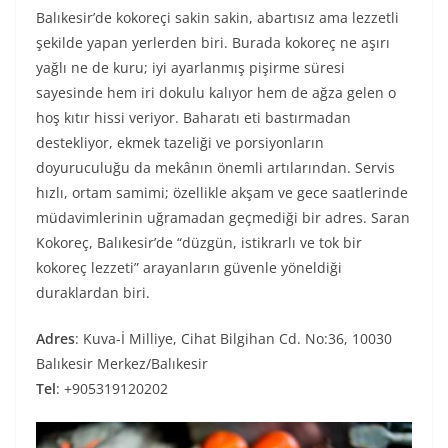
Balıkesir’de kokoreçi sakin sakin, abartısız ama lezzetli
şekilde yapan yerlerden biri. Burada kokoreç ne aşırı
yağlı ne de kuru; iyi ayarlanmış pişirme süresi
sayesinde hem iri dokulu kalıyor hem de ağza gelen o
hoş kıtır hissi veriyor. Baharatı eti bastırmadan
destekliyor, ekmek tazeliği ve porsiyonların
doyuruculuğu da mekânın önemli artılarından. Servis
hızlı, ortam samimi; özellikle akşam ve gece saatlerinde
müdavimlerinin uğramadan geçmediği bir adres. Saran
Kokoreç, Balıkesir’de “düzgün, istikrarlı ve tok bir
kokoreç lezzeti” arayanların güvenle yöneldiği
duraklardan biri.
Adres
: Kuva-İ Milliye, Cihat Bilgihan Cd. No:36, 10030
Balıkesir Merkez/Balıkesir
Tel
: +905319120202