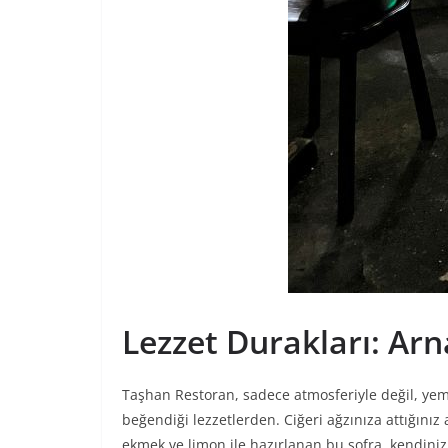
Lezzet Durakları: Arn
Taşhan Restoran, sadece atmosferiyle değil, yeme
beğendiği lezzetlerden. Ciğeri ağzınıza attığınız
ekmek ve limon ile hazırlanan bu sofra, kendinizi