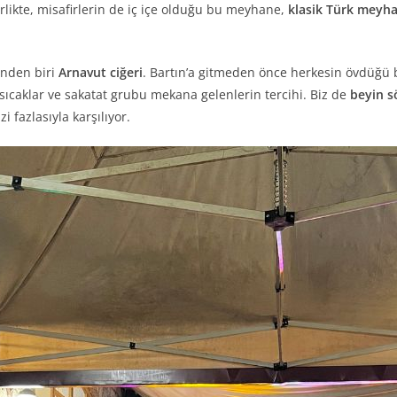
likte, misafirlerin de iç içe olduğu bu meyhane,
klasik Türk meyh
inden biri
Arnavut ciğeri
. Bartın’a gitmeden önce herkesin övdüğü
sıcaklar ve sakatat grubu mekana gelenlerin tercihi. Biz de
beyin s
i fazlasıyla karşılıyor.