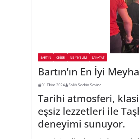
BARTIN
CIĞER
NE YİYELİM
SAKATAT
Bartın’ın En İyi Meyh
01 Ekim 2024
Salih Seckin Sevinc
Tarihi atmosferi, kl
eşsiz lezzetleri ile 
deneyimi sunuyor.