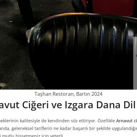
Taşhan Restoran, Bartın 2024
avut Ciğeri ve Izgara Dana Dil
klerinin kalitesiyle de kendinden söz ettiriyor. Özellikle
Arnavut ci
 anda, geleneksel tariflerin ne kadar başarılı bir şekilde uygulandığ
 mutlu hissetmeniz için yeterli.