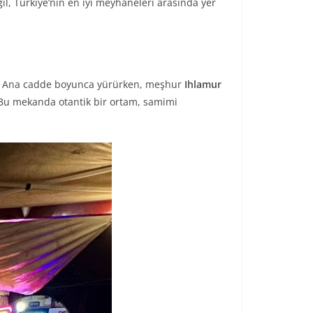
ğil, Türkiye’nin en iyi meyhaneleri arasında yer
or. Ana cadde boyunca yürürken, meşhur
Ihlamur
r. Bu mekanda otantik bir ortam, samimi