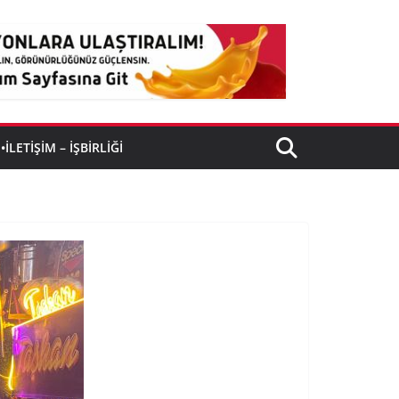
•İLETIŞIM – İŞBIRLIĞI