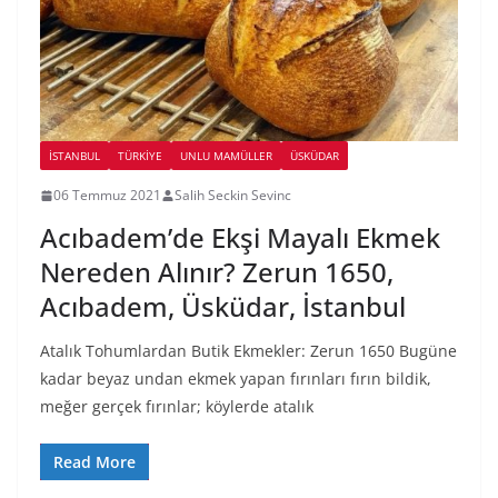
İSTANBUL
TÜRKIYE
UNLU MAMÜLLER
ÜSKÜDAR
06 Temmuz 2021
Salih Seckin Sevinc
Acıbadem’de Ekşi Mayalı Ekmek
Nereden Alınır? Zerun 1650,
Acıbadem, Üsküdar, İstanbul
Atalık Tohumlardan Butik Ekmekler: Zerun 1650 Bugüne
kadar beyaz undan ekmek yapan fırınları fırın bildik,
meğer gerçek fırınlar; köylerde atalık
Read More