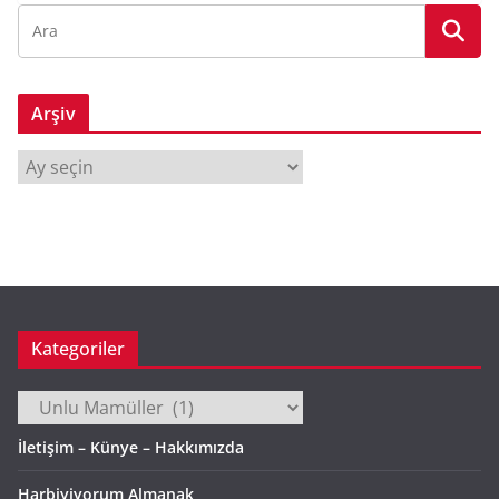
Arşiv
A
r
ş
i
v
Kategoriler
Kategoriler
İletişim – Künye – Hakkımızda
Harbiyiyorum Almanak