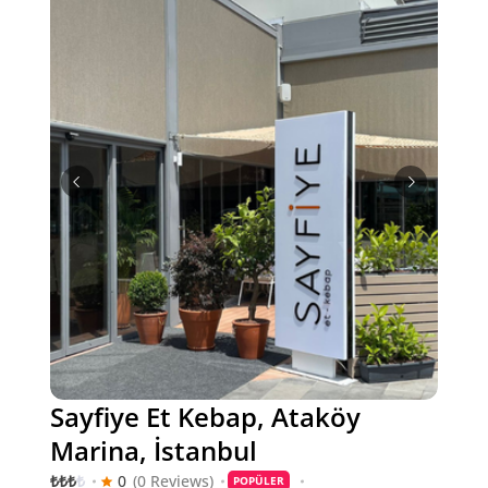
Sayfiye Et Kebap, Ataköy
Marina, İstanbul
₺
₺
₺
₺
0
(0 Reviews)
POPÜLER