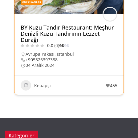
ÖNE ÇIKANLAR
BY Kuzu Tandır Restaurant: Meşhur
Denizli Kuzu Tandırının Lezzet
Durağı
0.0
(0)
₺
₺
₺
₺
Avrupa Yakası
,
İstanbul
+905326397388
04 Aralık 2024
Kebapçı
455
Kategoriler