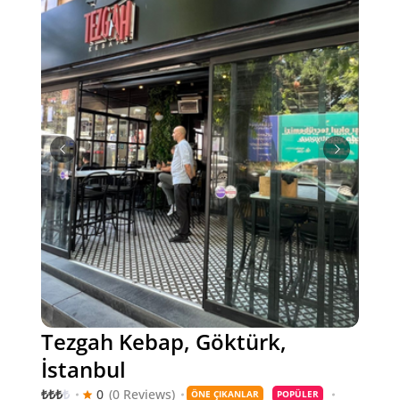
Tezgah Kebap, Göktürk,
İstanbul
₺
₺
₺
₺
0
(0 Reviews)
ÖNE ÇIKANLAR
POPÜLER