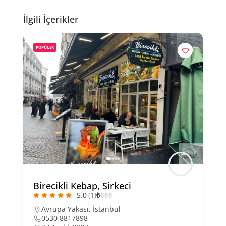
İlgili İçerikler
POPÜLER
Birecikli Kebap, Sirkeci
5.0
(1)
₺
₺
₺
₺
Avrupa Yakası
,
İstanbul
0530 8817898