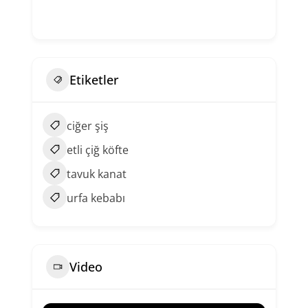
Etiketler
ciğer şiş
etli çiğ köfte
tavuk kanat
urfa kebabı
Video