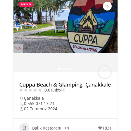
POPÜLER
Cuppa Beach & Glamping, Çanakkale
0.0
(0)
₺
₺
₺
₺
Çanakkale
0 555 071 17 71
02 Temmuz 2024
Balık Restoranı
+4
1831