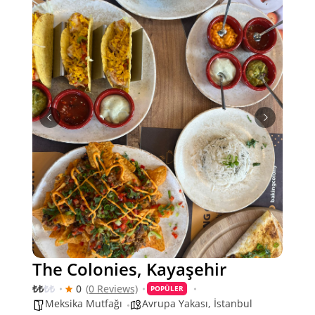
The Colonies, Kayaşehir
₺
₺
₺
₺
0
(0 Reviews)
POPÜLER
Meksika Mutfağı
Avrupa Yakası
,
İstanbul