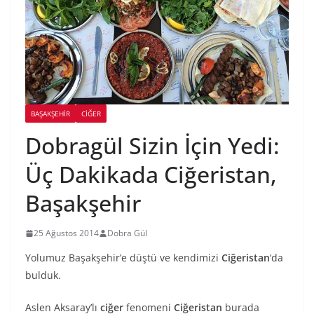
BAŞAKŞEHIR
CIĞER
Dobragül Sizin İçin Yedi:
Üç Dakikada Ciğeristan,
Başakşehir
25 Ağustos 2014
Dobra Gül
Yolumuz Başakşehir’e düştü ve kendimizi
Ciğeristan
‘da
bulduk.
Aslen Aksaray’lı
ciğer
fenomeni
Ciğeristan
burada