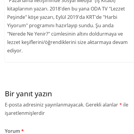
"Pazarlama İletişiminde Sosyal Medya" (İş Kitabı)
kitaplarının yazarı. 2018'den bu yana ODA TV "Lezzet
Peşinde" köşe yazarı, Eylül 2019'da KRT'de "Harbi
Yiyorum" programını hazırlayıp sundu. Şu anda
"Nerede Ne Yenir?" cümlesinin altını doldurmaya ve
lezzet keşiflerini/öğrendiklerini size aktarmaya devam
ediyor.
Bir yanıt yazın
E-posta adresiniz yayınlanmayacak.
Gerekli alanlar
*
ile
işaretlenmişlerdir
Yorum
*