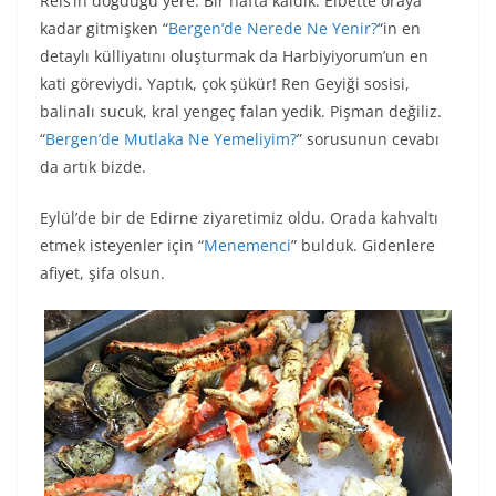
Reis’in doğduğu yere. Bir hafta kaldık. Elbette oraya
kadar gitmişken “
Bergen’de Nerede Ne Yenir?
“in en
detaylı külliyatını oluşturmak da Harbiyiyorum’un en
kati göreviydi. Yaptık, çok şükür! Ren Geyiği sosisi,
balinalı sucuk, kral yengeç falan yedik. Pişman değiliz.
“
Bergen’de Mutlaka Ne Yemeliyim?
” sorusunun cevabı
da artık bizde.
Eylül’de bir de Edirne ziyaretimiz oldu. Orada kahvaltı
etmek isteyenler için “
Menemenci
” bulduk. Gidenlere
afiyet, şifa olsun.