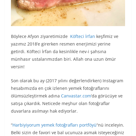
Böylece Afyon ziyaretimizde
Köfteci İrfan
keşfimiz ve
yazımız 2018’e girerken resmen enerjimizi yerine
getirdi. Köfteci İrfan da kesinlikle nev-i şahsına
münhasır ustalarımızdan biri. Allah ona uzun ömür
versin!
Son olarak bu ay (2017 yılını değerlendirken) Instagram
hesabımızda en çok izlenen yemek fotoğraflarını
ölümsüzleştirmek adına
Canvastar.com
‘da görücüye ve
satışa çıkardık. Neticede meşhur olan fotoğraflar
duvarlara asılmayı hak ediyorlar.
“
Harbiyiyorum yemek fotoğrafları portföyü
“nü inceleyin.
Belki sizin de favori ve bal ucunuza asmak isteyeceğiniz