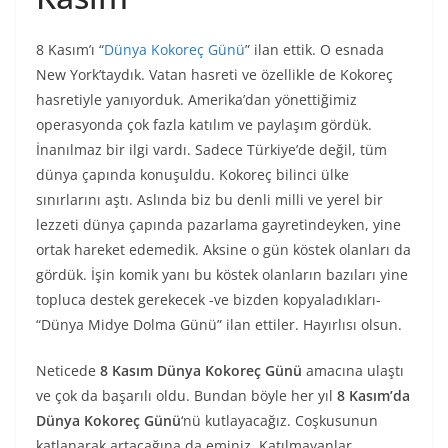
8 Kasım’ı “
Dünya Kokoreç Günü
” ilan ettik. O esnada
New York’taydık. Vatan hasreti ve özellikle de Kokoreç
hasretiyle yanıyorduk. Amerika’dan yönettiğimiz
operasyonda çok fazla katılım ve paylaşım gördük.
İnanılmaz bir ilgi vardı. Sadece Türkiye’de değil, tüm
dünya çapında konuşuldu. Kokoreç bilinci ülke
sınırlarını aştı. Aslında biz bu denli milli ve yerel bir
lezzeti dünya çapında pazarlama gayretindeyken, yine
ortak hareket edemedik. Aksine o gün köstek olanları da
gördük. İşin komik yanı bu köstek olanların bazıları yine
topluca destek gerekecek -ve bizden kopyaladıkları-
“Dünya Midye Dolma Günü” ilan ettiler. Hayırlısı olsun.
Neticede
8 Kasım Dünya Kokoreç Günü
amacına ulaştı
ve çok da başarılı oldu. Bundan böyle her yıl
8 Kasım’da
Dünya Kokoreç Günü
‘nü kutlayacağız. Coşkusunun
katlanarak artacağına da eminiz. Katılmayanlar