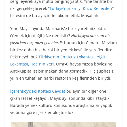
sergileyerek aya mutlu bir giriş yaptık. Yine tarihte bir
ilki gerçekleştirerek “
Türkiye’nin En İyi Kuzu Kellecileri
”
listesini de bu ay içinde takdim ettik. Maşallah!
Yine Mayıs ayında Marmaris’e bir ziyaretimiz oldu.
(Yemek için değil.) Ne demiştik?
Harbiyiyorum.com biz
yaşarken başımıza gelenlerdi
; bunun için Cenab-ı Mevlam
bir kez daha bizi harbi bir yemek keşfi ile şereflendirdi.
Peki neydi bu?
Türkiye’nin En Ucuz Lokantası, Yiğit
Lokantası, Hacı’nın Yeri
. Ömr-ü hayatımızda böylesine
Anti-Kapitalist bir mekan daha görmedik. Hiç şüphesiz
yılın en tuhaf, en harbi restoran keşiflerinden biriydi.
İçerenköy’deki Köfteci Cevdet
bu ayın bir diğer öne
çıkan lezzet keşfiydi. Mayıs ayı sonunda Kıbrıs’taydık.
Burada yemek kültürü konusunda araştırmalar yaptık
ve buna göre içerikler oluşturduk.