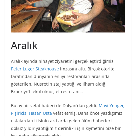
Aralık
Aralık ayında nihayet ziyaretini gerçekleştirdiğimiz
Peter Luger Steakhouse
imzasını attı. Birçok otorite
tarafından dünyanın en iyi restoranları arasında
gösterilen, Nusret’in staj yaptığı ve ilham aldığı
Brooklyn’li ekol olmuş et restoranı…
Bu ay bir vefat haberi de Dalyan’dan geldi.
Mavi Yengeç
Pişiricisi Hasan Usta
vefat etmiş. Daha önce yazdığımız
ustalardan ikisinin ard arda gelen ölüm haberleri,
dokuz yıldır yaptığımız derinlikli işin kıymetini bize bir
kez daha göstermiş oldu.