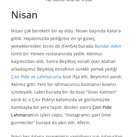
Nisan
Nisan çok bereketli bir ay oldu. Nisan başında Katar’a
gittik. Hayatımızda yediğimiz en iyi güveç
yemeklerinden birini de (FAHSA) burada
Bander Aden
isimli bir Yemen restoranında yedik. Aklımızı
başımızdan aldı. Sonra Beşiktaş esnafı olan Atahan
arkadaşımız Beşiktaş esnafının sürekli yemek yediği
Çıtır Pide ve Lahmacun
‘u bize ifşa etti. Beynimiz yandı.
Aklımız gitti. Yeni bir lahmacuncu bulmanın kıvancı
içindeydik. Lakin burada bir de esas “Sivas Katmeri”
vardı ki; o Çıtır Pide’yi kafamızda ve gönlümüzde
bambaşka bir yere taşıdı. Bizden sonra
Çıtır Pide
Lahmacun
‘un işleri coştu. “Instagramcı part time
gurmeciler” buraya da akın etti. Aferin.
İkinci kez Adana ziyaretimizi yaptığımız için Adana’dan