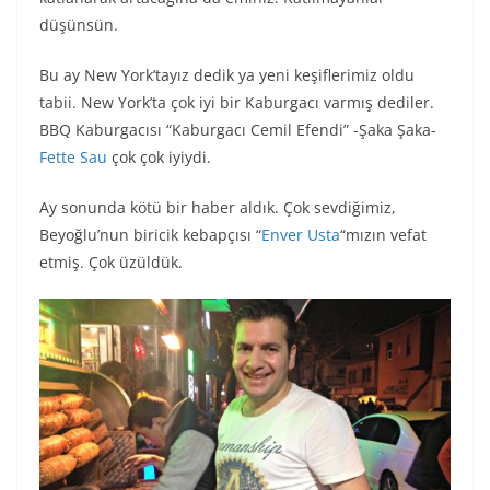
düşünsün.
Bu ay New York’tayız dedik ya yeni keşiflerimiz oldu
tabii. New York’ta çok iyi bir Kaburgacı varmış dediler.
BBQ Kaburgacısı “Kaburgacı Cemil Efendi” -Şaka Şaka-
Fette Sau
çok çok iyiydi.
Ay sonunda kötü bir haber aldık. Çok sevdiğimiz,
Beyoğlu’nun biricik kebapçısı “
Enver Usta
“mızın vefat
etmiş. Çok üzüldük.