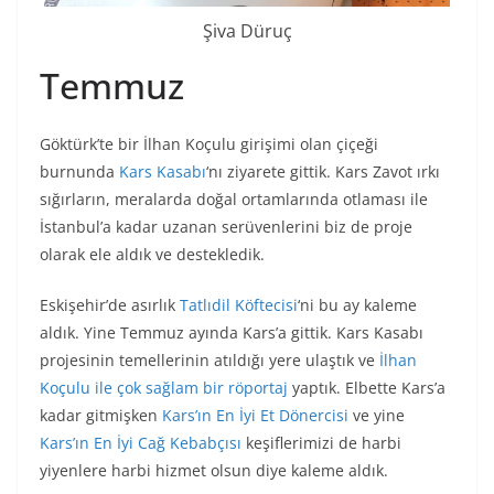
Şiva Düruç
Temmuz
Göktürk’te bir İlhan Koçulu girişimi olan çiçeği
burnunda
Kars Kasabı
‘nı ziyarete gittik. Kars Zavot ırkı
sığırların, meralarda doğal ortamlarında otlaması ile
İstanbul’a kadar uzanan serüvenlerini biz de proje
olarak ele aldık ve destekledik.
Eskişehir’de asırlık
Tatlıdil Köftecisi
‘ni bu ay kaleme
aldık. Yine Temmuz ayında Kars’a gittik. Kars Kasabı
projesinin temellerinin atıldığı yere ulaştık ve
İlhan
Koçulu ile çok sağlam bir röportaj
yaptık. Elbette Kars’a
kadar gitmişken
Kars’ın En İyi Et Dönercisi
ve yine
Kars’ın En İyi Cağ Kebabçısı
keşiflerimizi de harbi
yiyenlere harbi hizmet olsun diye kaleme aldık.