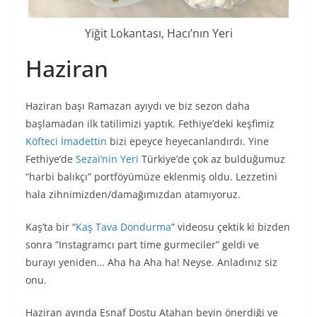
Yiğit Lokantası, Hacı’nın Yeri
Haziran
Haziran başı Ramazan ayıydı ve biz sezon daha
başlamadan ilk tatilimizi yaptık. Fethiye’deki keşfimiz
Köfteci İmadettin
bizi epeyce heyecanlandırdı. Yine
Fethiye’de
Sezai’nin Yeri
Türkiye’de çok az bulduğumuz
“harbi balıkçı” portföyümüze eklenmiş oldu. Lezzetini
hala zihnimizden/damağımızdan atamıyoruz.
Kaş’ta bir “
Kaş Tava Dondurma
” videosu çektik ki bizden
sonra “Instagramcı part time gurmeciler” geldi ve
burayı yeniden… Aha ha Aha ha! Neyse. Anladınız siz
onu.
Haziran ayında Esnaf Dostu Atahan beyin önerdiği ve