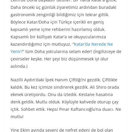
Daha önceki üç günlük ziyaretimiz ardından buradaki
gastronomik zenginliği bildiğimiz için tekrar gittik.
Böylece Katar/Doha için Türkçe içerikli en geniş
kapsamlı yeme içme rehberini hazırlamış olduk.
Kapsamlı bir külliyatı Katar’a ve okuyucularımıza
kazandırdığımız için mutluyuz. “
Katar’da Nerede Ne
Yenir?
” tüm Doha yolcularına selam eder! (İngilizceye de
çevirseler keşke. Her şeyi biz düşünmesek iyi olur
aslında.)
Nazilli Aydın’daki İpek Hanım Çiftliği’ni gezdik. Çiftlikte
kaldık. Bu kez içimize sindirerek gezdik. Ali Shiro orada
ekmek üretiyordu. Onu da izledik. Kestane hasatına
denk geldik. Mutlu olduk. Köylüyle kahvede oturup çay
içtik. Sohbet ettik. Hepsi Pınar Kaftancıoğlu’na duacı. Ne
mutlu!
Yine Ekim ayında seveni de nefret edeni de bol olan