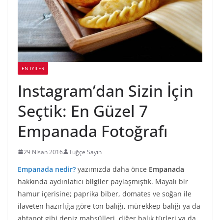
EN İYILER
Instagram’dan Sizin İçin
Seçtik: En Güzel 7
Empanada Fotoğrafı
29 Nisan 2016
Tuğçe Sayın
Empanada nedir?
yazımızda daha önce
Empanada
hakkında aydınlatıcı bilgiler paylaşmıştık. Mayalı bir
hamur içerisine; paprika biber, domates ve soğan ile
ilaveten hazırlığa göre ton balığı, mürekkep balığı ya da
ahtapot gibi deniz mahsülleri, diğer balık türleri ya da