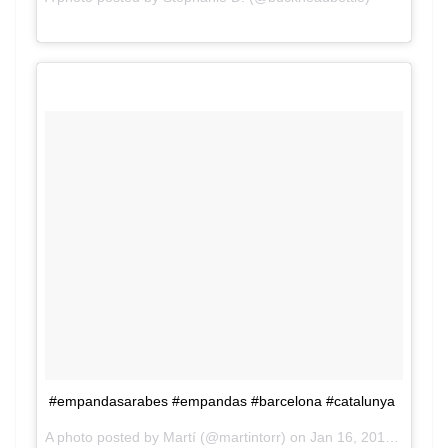
Jan 17, 2016 at 11:46am PST
#empandasarabes #empandas #barcelona #catalunya
A photo posted by Martí (@martintorr) on
Jan 16, 2016 at 1:20pm PST