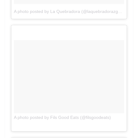
A photo posted by La Quebradora (@laquebradorazgz)
on
Apr 
on
A photo posted by Fils Good Eats (@filsgoodeats)
Apr 3, 2016 at 1:49pm PDT