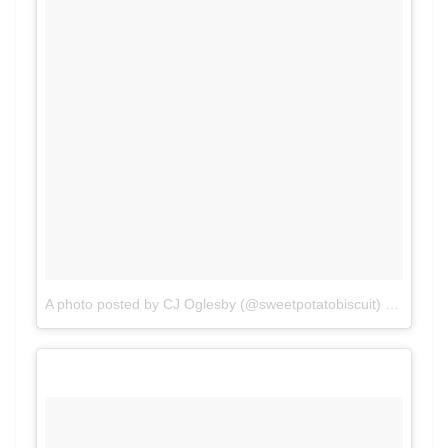
A photo posted by CJ Oglesby (@sweetpotatobiscuit)
on
Apr 24