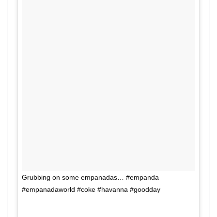
Grubbing on some empanadas… #empanda
#empanadaworld #coke #havanna #goodday
A photo posted by Robert (@1_rob_25) on
Feb 9, 2016