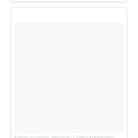
on
A photo posted by Stephanie D. (@buckheadbettie)