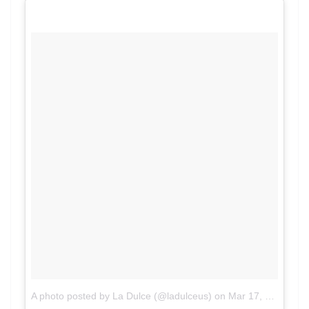
A photo posted by La Dulce (@ladulceus)
on
Mar 17, 2016 at 3:20pm PDT