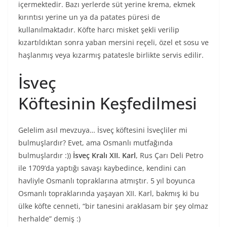
içermektedir. Bazı yerlerde süt yerine krema, ekmek
kırıntısı yerine un ya da patates püresi de
kullanılmaktadır. Köfte harcı misket şekli verilip
kızartıldıktan sonra yaban mersini reçeli, özel et sosu ve
haşlanmış veya kızarmış patatesle birlikte servis edilir.
İsveç
Köftesinin Keşfedilmesi
Gelelim asıl mevzuya… İsveç köftesini İsveçliler mi
bulmuşlardır? Evet, ama Osmanlı mutfağında
bulmuşlardır :))
İsveç Kralı XII. Karl
, Rus Çarı Deli Petro
ile 1709’da yaptığı savaşı kaybedince, kendini can
havliyle Osmanlı topraklarına atmıştır. 5 yıl boyunca
Osmanlı topraklarında yaşayan XII. Karl, bakmış ki bu
ülke köfte cenneti, “bir tanesini araklasam bir şey olmaz
herhalde” demiş :)