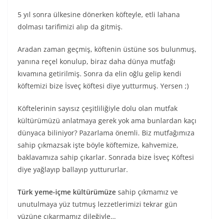
5 yıl sonra ülkesine dönerken köfteyle, etli lahana
dolması tarifimizi alıp da gitmiş.
Aradan zaman geçmiş, köftenin üstüne sos bulunmuş,
yanına reçel konulup, biraz daha dünya mutfağı
kıvamına getirilmiş. Sonra da elin oğlu gelip kendi
köftemizi bize İsveç köftesi diye yutturmuş. Yersen ;)
Köftelerinin sayısız çeşitliliğiyle dolu olan mutfak
kültürümüzü anlatmaya gerek yok ama bunlardan kaçı
dünyaca biliniyor? Pazarlama önemli. Biz mutfağımıza
sahip çıkmazsak işte böyle köftemize, kahvemize,
baklavamıza sahip çıkarlar. Sonrada bize İsveç Köftesi
diye yağlayıp ballayıp yuttururlar.
Türk yeme-içme kültürümüze
sahip çıkmamız ve
unutulmaya yüz tutmuş lezzetlerimizi tekrar gün
yüzüne çıkarmamız dileğiyle…