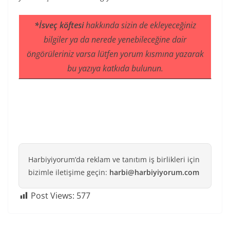
*İsveç köftesi
hakkında sizin de ekleyeceğiniz
bilgiler ya da nerede yenebileceğine dair
öngörüleriniz varsa lütfen yorum kısmına yazarak
bu yazıya katkıda bulunun.
Harbiyiyorum’da reklam ve tanıtım iş birlikleri için
bizimle iletişime geçin:
harbi@harbiyiyorum.com
Post Views:
577