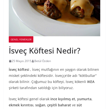
GENEL YEMEKLER
İsveç Köftesi Nedir?
25 Mayıs 2015
Betül Özden
İsveç köftesi
, İsveç mutfağının en yaygın olarak bilinen
misket şeklindeki köftesidir. İsveççe’de adı “köttbullar”
olarak bilinir. Çoğumuz bu köfteyi, İsveç kökenli
IKEA
şirketi tarafından satıldığı için biliyoruz.
İsveç köftesi genel olarak
ince kıyılmış et,
yumurta
,
ekmek kırıntısı
,
soğan
,
çeşitli baharat
ve
süt