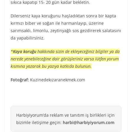
sıkıca kapatıp 15- 20 gün kadar bekletin.
Dilerseniz kaya koruğunu haşladıktan sonra bir kapta
kırmızı biber ve soğan ile harmanlayıp, üzerine
sarımsaklı, limonlu, zeytinyağlı sos gezdirerek salatasını
da yapabilirsiniz.
*
Kaya koruğu
hakkında sizin de ekleyeceğiniz bilgiler ya da
nerede yenebileceğine dair görüşleriniz varsa lütfen yorum
kısmına yazarak bu yazıya katkıda bulunun.
Fotoğraf:
Kuzinedekızaranekmek.com
Harbiyiyorum’da reklam ve tanıtım iş birlikleri için
bizimle iletişime geçin:
harbi@harbiyiyorum.com