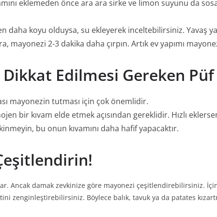
mını eklemeden önce ara ara sirke ve limon suyunu da sosa
n daha koyu olduysa, su ekleyerek inceltebilirsiniz. Yavaş 
, mayonezi 2-3 dakika daha çırpın. Artık ev yapımı mayonezi
Dikkat Edilmesi Gereken Püf
ası mayonezin tutması için çok önemlidir.
jen bir kıvam elde etmek açısından gereklidir. Hızlı eklersen
inmeyin, bu onun kıvamını daha hafif yapacaktır.
eşitlendirin!
lar. Ancak damak zevkinize göre mayonezi çeşitlendirebilirsiniz. İçi
ni zenginleştirebilirsiniz. Böylece balık, tavuk ya da patates kızartm