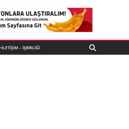
•İLETIŞIM – İŞBIRLIĞI