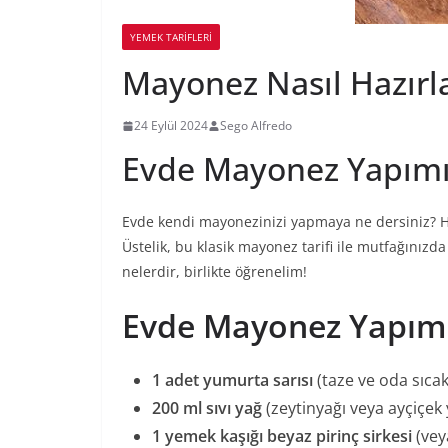
YEMEK TARİFLERİ
Mayonez Nasıl Hazırlan
24 Eylül 2024
Sego Alfredo
Evde Mayonez Yapım
Evde kendi mayonezinizi yapmaya ne dersiniz? Haz
Üstelik, bu klasik mayonez tarifi ile mutfağınız
nelerdir, birlikte öğrenelim!
Evde Mayonez Yapımı
1 adet yumurta sarısı
(taze ve oda sıcak
200 ml sıvı yağ
(zeytinyağı veya ayçiçek y
1 yemek kaşığı beyaz pirinç sirkesi
(vey