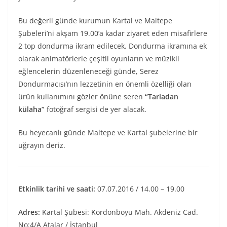
Bu değerli günde kurumun Kartal ve Maltepe
Şubeleri’ni akşam 19.00’a kadar ziyaret eden misafirlere
2 top dondurma ikram edilecek. Dondurma ikramına ek
olarak animatörlerle çeşitli oyunların ve müzikli
eğlencelerin düzenleneceği günde, Serez
Dondurmacısı’nın lezzetinin en önemli özelliği olan
ürün kullanımını gözler önüne seren
“Tarladan
külaha”
fotoğraf sergisi de yer alacak.
Bu heyecanlı günde Maltepe ve Kartal şubelerine bir
uğrayın deriz.
Etkinlik tarihi ve saati:
07.07.2016 / 14.00 – 19.00
Adres:
Kartal Şubesi: Kordonboyu Mah. Akdeniz Cad.
No:4/A Atalar / İstanbul