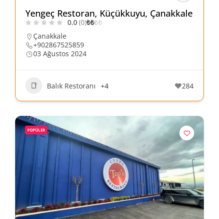
Yengeç Restoran, Küçükkuyu, Çanakkale
0.0
(0)
₺
₺
₺
₺
Çanakkale
+902867525859
03 Ağustos 2024
Balık Restoranı
+4
284
POPÜLER