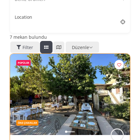
Location
7
mekan bulundu
Filter
Düzenle
POPÜLER
ÖNE ÇIKANLAR