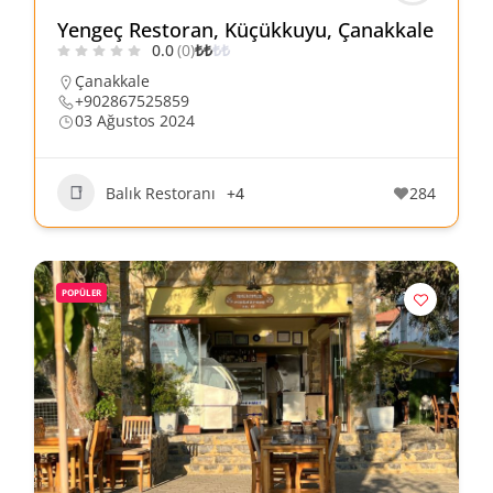
Yengeç Restoran, Küçükkuyu, Çanakkale
0.0
(0)
₺
₺
₺
₺
Çanakkale
+902867525859
03 Ağustos 2024
Balık Restoranı
+4
284
POPÜLER