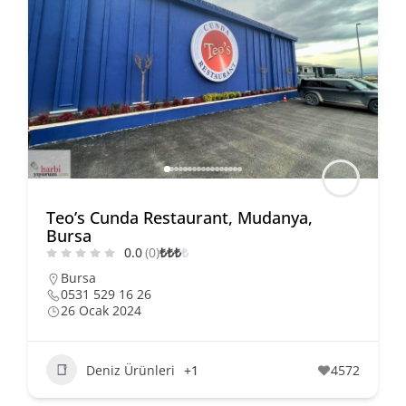
Teo’s Cunda Restaurant, Mudanya,
Bursa
0.0
(0)
₺
₺
₺
₺
Bursa
0531 529 16 26
26 Ocak 2024
Deniz Ürünleri
+1
4572