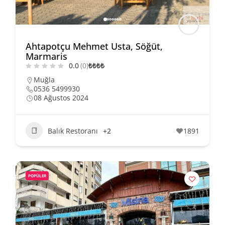
Ahtapotçu Mehmet Usta, Söğüt,
Marmaris
0.0
(0)
₺
₺
₺
₺
Muğla
0536 5499930
08 Ağustos 2024
Balık Restoranı
+2
1891
POPÜLER