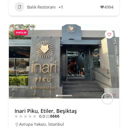
Balık Restoranı
+1
4994
POPÜLER
Inari Piku, Etiler, Beşiktaş
0.0
(0)
₺
₺
₺
₺
Avrupa Yakası
,
İstanbul