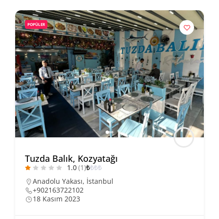
POPÜLER
Tuzda Balık, Kozyatağı
1.0
(1)
₺
₺
₺
₺
Anadolu Yakası
,
İstanbul
+902163722102
18 Kasım 2023