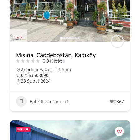
Misina, Caddebostan, Kadıköy
0.0
(0)
₺
₺
₺
₺
Anadolu Yakası
,
İstanbul
02163508090
23 Şubat 2024
Balık Restoranı
+1
2367
POPÜLER