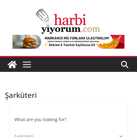
Skip
to
content
Şarküteri
What are you looking for?
Şarküteri