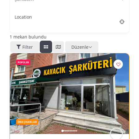
Location
1
mekan bulundu
Filter
Düzenle
POPÜLER
ÖNE ÇIKANLAR