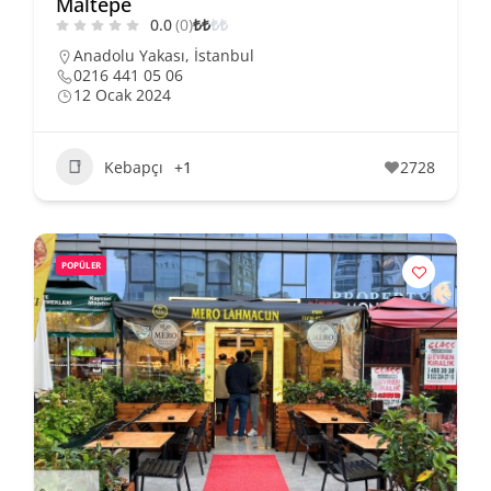
Maltepe
0.0
(0)
₺
₺
₺
₺
Anadolu Yakası
,
İstanbul
0216 441 05 06
12 Ocak 2024
Kebapçı
+1
2728
POPÜLER