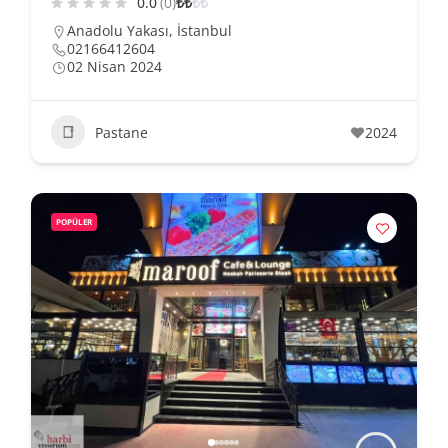
0.0
(0)
₺
₺
₺
₺
Anadolu Yakası
,
İstanbul
02166412604
02 Nisan 2024
Pastane
2024
POPÜLER