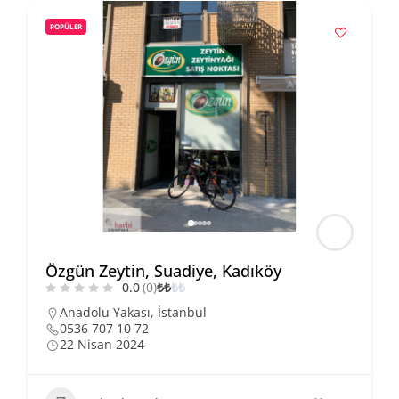
POPÜLER
Özgün Zeytin, Suadiye, Kadıköy
0.0
(0)
₺
₺
₺
₺
Anadolu Yakası
,
İstanbul
0536 707 10 72
22 Nisan 2024