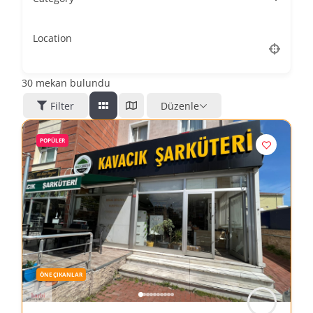
Location
30
mekan bulundu
Filter
Düzenle
POPÜLER
ÖNE ÇIKANLAR