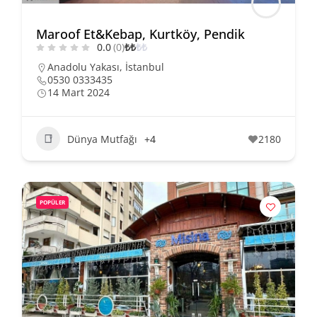
Maroof Et&Kebap, Kurtköy, Pendik
0.0
(0)
₺
₺
₺
₺
Anadolu Yakası
,
İstanbul
0530 0333435
14 Mart 2024
Dünya Mutfağı
+4
2180
POPÜLER