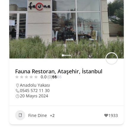
Fauna Restoran, Ataşehir, İstanbul
0.0
(0)
₺
₺
₺
₺
Anadolu Yakası
0545 572 11 30
20 Mayıs 2024
Fine Dine
+2
1933