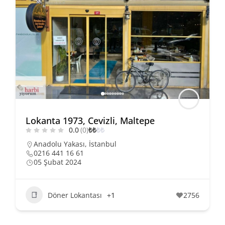
Lokanta 1973, Cevizli, Maltepe
0.0
(0)
₺
₺
₺
₺
Anadolu Yakası
,
İstanbul
0216 441 16 61
05 Şubat 2024
Döner Lokantası
+1
2756