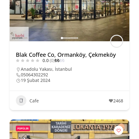
Blak Coffee Co, Ormanköy, Çekmeköy
0.0
(0)
₺
₺
₺
₺
Anadolu Yakası
,
İstanbul
05064302292
19 Şubat 2024
Cafe
2468
POPÜLER