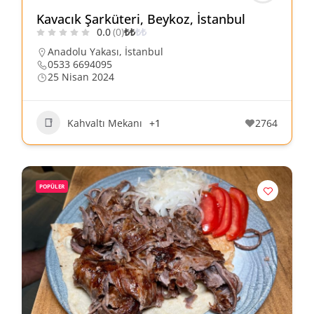
Kavacık Şarküteri, Beykoz, İstanbul
0.0
(0)
₺
₺
₺
₺
Anadolu Yakası
,
İstanbul
0533 6694095
25 Nisan 2024
Kahvaltı Mekanı
+1
2764
POPÜLER