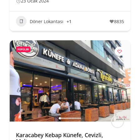
23 Ocak 2024
Döner Lokantası
+1
8835
POPÜLER
Karacabey Kebap Künefe, Cevizli,