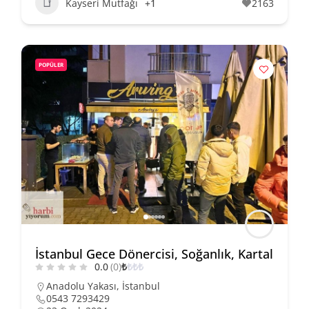
Kayseri Mutfağı
+1
2163
POPÜLER
İstanbul Gece Dönercisi, Soğanlık, Kartal
0.0
(0)
₺
₺
₺
₺
Anadolu Yakası
,
İstanbul
0543 7293429