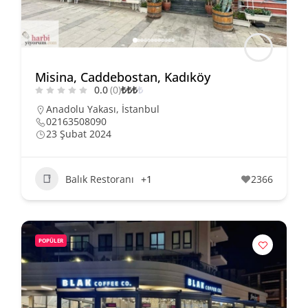
Misina, Caddebostan, Kadıköy
0.0
(0)
₺
₺
₺
₺
Anadolu Yakası
,
İstanbul
02163508090
23 Şubat 2024
Balık Restoranı
+1
2366
POPÜLER