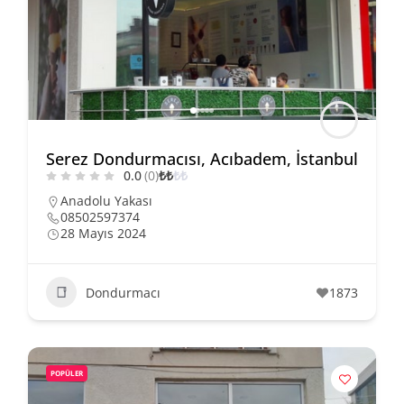
Serez Dondurmacısı, Acıbadem, İstanbul
0.0
(0)
₺
₺
₺
₺
Anadolu Yakası
08502597374
28 Mayıs 2024
Dondurmacı
1873
POPÜLER