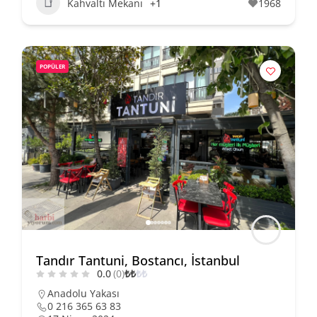
Kahvaltı Mekanı
+1
1968
POPÜLER
Tandır Tantuni, Bostancı, İstanbul
0.0
(0)
₺
₺
₺
₺
Anadolu Yakası
0 216 365 63 83