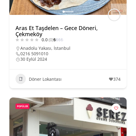
Aras Et Taşdelen – Gece Döneri,
Çekmeköy
0.0
(0)
₺
₺
₺
₺
Anadolu Yakası
,
İstanbul
0216 5091010
30 Eylül 2024
Döner Lokantası
374
POPÜLER