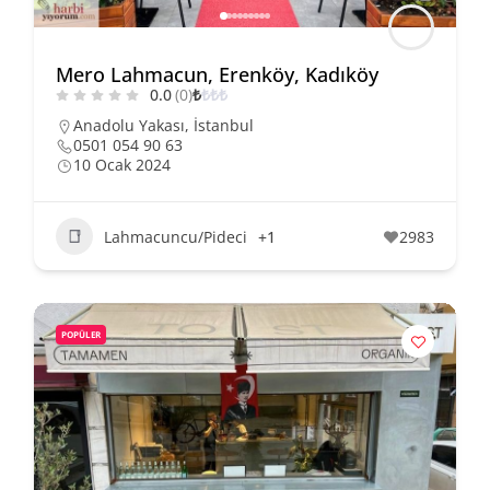
Mero Lahmacun, Erenköy, Kadıköy
0.0
(0)
₺
₺
₺
₺
Anadolu Yakası
,
İstanbul
0501 054 90 63
10 Ocak 2024
Lahmacuncu/Pideci
+1
2983
POPÜLER