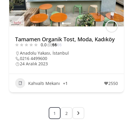
Tamamen Organik Tost, Moda, Kadıköy
0.0
(0)
₺
₺
₺
₺
Anadolu Yakası
,
İstanbul
0216 4499600
24 Aralık 2023
Kahvaltı Mekanı
+1
2550
1
2