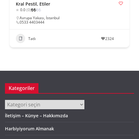
Kral Pestil, Etiler
₺
₺
₺
₺
0.0
(0)
Avrupa Yakası
,
İstanbul
0533 4403444
Tatlı
2324
Kategoriler
Kategoriler
İletişim – Künye – Hakkımızda
Harbiyiyorum Almanak