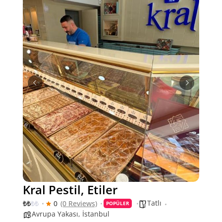
Kral Pestil, Etiler
Tatlı
₺
₺
₺
₺
0
(0 Reviews)
POPÜLER
Avrupa Yakası
,
İstanbul