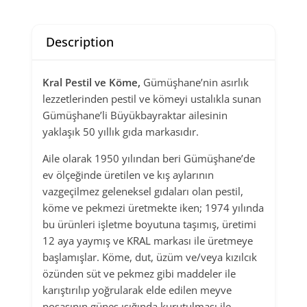
Description
Kral Pestil ve Köme,
Gümüşhane’nin asırlık
lezzetlerinden pestil ve kömeyi ustalıkla sunan
Gümüşhane’li Büyükbayraktar ailesinin
yaklaşık 50 yıllık gıda markasıdır.
Aile olarak 1950 yılından beri Gümüşhane’de
ev ölçeğinde ür
etilen ve kış aylarının
vazgeçilmez geleneksel gıdaları olan pestil,
köme ve pekmezi üretmekte iken; 1974 yılında
bu ürünleri işletme boyutuna taşımış, üretimi
12 aya yaymış ve KRAL markası ile üretmeye
başlamışlar. Köme, dut, üzüm ve/veya kızılcık
özünden
süt ve pekmez gibi maddeler ile
karıştırılıp yoğrularak elde edilen meyve
posasının güneş ışığında kurutulması ile