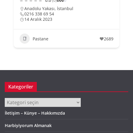
0.0
(0)
₺
₺
₺
₺
Anadolu Yakası
,
İstanbul
0216 338 69 54
14 Aralık 2023
Pastane
2689
Kategoriler
Kategoriler
İletişim – Künye – Hakkımızda
Harbiyiyorum Almanak