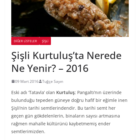
DIĞER LISTELER
ŞIŞLI
Şişli Kurtuluş’ta Nerede
Ne Yenir? – 2016
09 Mart 2016
Tuğçe Sayın
Eski adı ‘Tatavla’ olan
Kurtuluş
; Pangaltı’nın üzerinde
bulunduğu tepeden güneye doğru hafif bir eğimle inen
Şişli’nin tarihi semtlerindendir. Bu tarihi semt her
geçen gün gökdelenlerin, binaların sayısı artmasına
rağmen mahalle kültürünü kaybetmemiş ender
semtlerimizden.