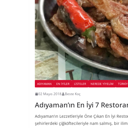
ADIYAMAN
EN İYILER
LİSTELER
NEREDE YİYELİM
TÜRKIY
02 Mayıs 2018
Beste Koç
Adıyaman’ın En İyi 7 Restora
Adıyaman’ın Lezzetleriyle Öne Çıkan En İyi Res
şehirlerdeki çiğköftecileriyle nam salmış, bir il