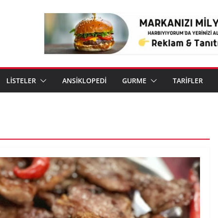
LİSTELER
ANSİKLOPEDİ
GURME
TARİFLER