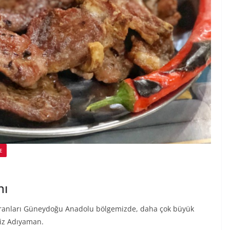
E
nı
toranları Güneydoğu Anadolu bölgemizde, daha çok büyük
imiz Adıyaman.