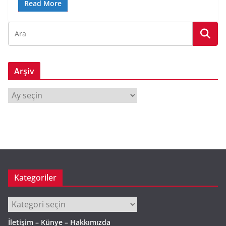
Read More
Arşiv
A
r
ş
i
v
Kategoriler
Kategoriler
İletişim – Künye – Hakkımızda