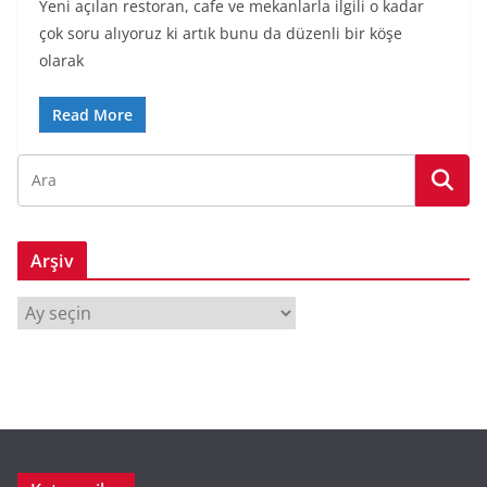
Yeni açılan restoran, cafe ve mekanlarla ilgili o kadar
çok soru alıyoruz ki artık bunu da düzenli bir köşe
olarak
Read More
Arşiv
A
r
ş
i
v