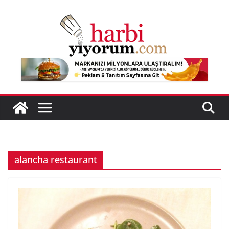
Skip
to
content
alancha restaurant