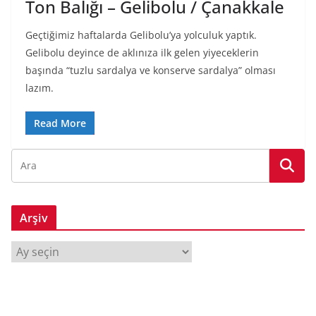
Ton Balığı – Gelibolu / Çanakkale
Geçtiğimiz haftalarda Gelibolu’ya yolculuk yaptık.
Gelibolu deyince de aklınıza ilk gelen yiyeceklerin
başında “tuzlu sardalya ve konserve sardalya” olması
lazım.
Read More
Arşiv
A
r
ş
i