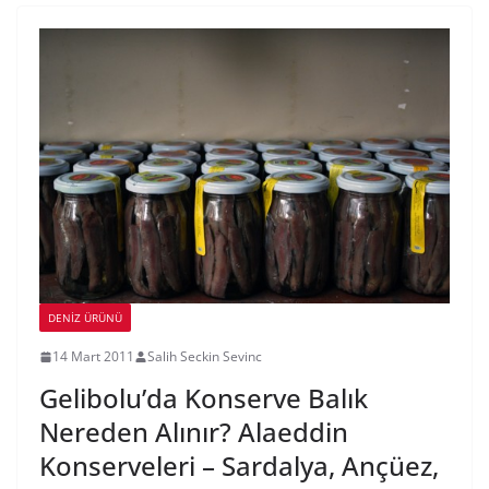
DENIZ ÜRÜNÜ
14 Mart 2011
Salih Seckin Sevinc
Gelibolu’da Konserve Balık
Nereden Alınır? Alaeddin
Konserveleri – Sardalya, Ançüez,