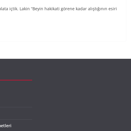
ata içtik. Lakin “Beyin hakikati görene kadar alıştığının esiri
etleri