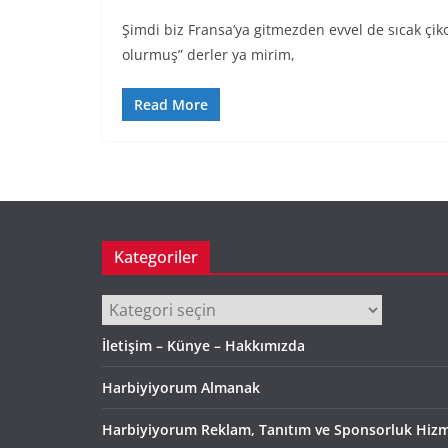
Şimdi biz Fransa’ya gitmezden evvel de sıcak çikol
olurmuş” derler ya mirim,
Read More
Kategoriler
Kategoriler
İletişim – Künye – Hakkımızda
Harbiyiyorum Almanak
Harbiyiyorum Reklam, Tanıtım ve Sponsorluk Hizm