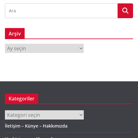
Arşiv
A
r
ş
i
v
Kategoriler
Kategoriler
İletişim – Künye – Hakkımızda