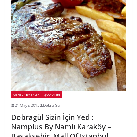
GENEL YEMEKLER
ŞARKÜTERI
21 Mayıs 2015
Dobra Gül
Dobragül Sizin İçin Yedi:
Namplus By Namlı Karaköy –
Başakşehir, Mall Of Istanbul