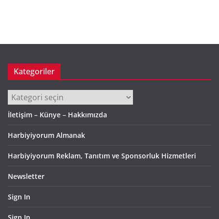
r
ş
i
v
Kategoriler
Kategoriler
İletişim – Künye – Hakkımızda
Harbiyiyorum Almanak
Harbiyiyorum Reklam, Tanıtım ve Sponsorluk Hizmetleri
Newsletter
Sign In
Sign In