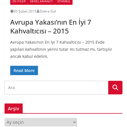
EN İYILER
GENEL KAHVALTI
İSTANBUL
05 Şubat 2015
Dobra Gül
Avrupa Yakası’nın En İyi 7
Kahvaltıcısı – 2015
Avrupa Yakası’nın En İyi 7 Kahvaltıcısı – 2015 Evde
yapılan kahvaltının yerini tutar mı tutmaz mı, tartışılır
ancak kabul edelim,
Read More
Arşiv
A