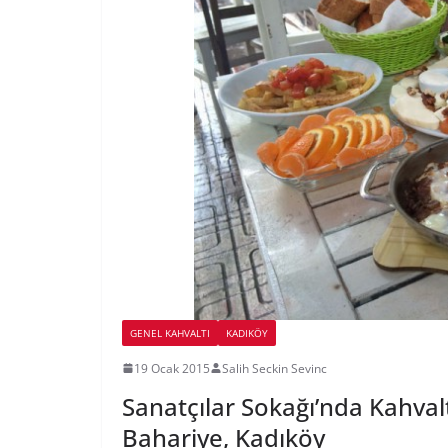
GENEL KAHVALTI
KADIKÖY
19 Ocak 2015
Salih Seckin Sevinc
Sanatçılar Sokağı’nda Kahval
Bahariye, Kadıköy