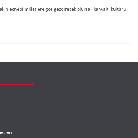
Lakin ecnebi milletlere göz gezdirecek olursak kahvaltı kültürü
etleri