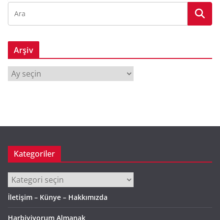
Arşiv
A
r
ş
i
v
Kategoriler
Kategoriler
İletişim – Künye – Hakkımızda
Harbiyiyorum Almanak