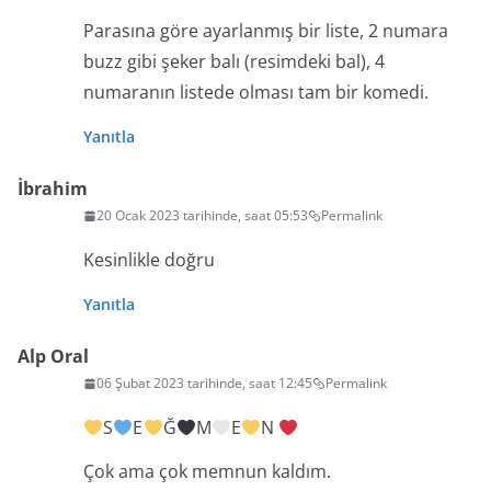
Parasına göre ayarlanmış bir liste, 2 numara
buzz gibi şeker balı (resimdeki bal), 4
numaranın listede olması tam bir komedi.
Yanıtla
İbrahim
20 Ocak 2023 tarihinde, saat 05:53
Permalink
Kesinlikle doğru
Yanıtla
Alp Oral
06 Şubat 2023 tarihinde, saat 12:45
Permalink
S
E
Ğ
M
E
N
Çok ama çok memnun kaldım.