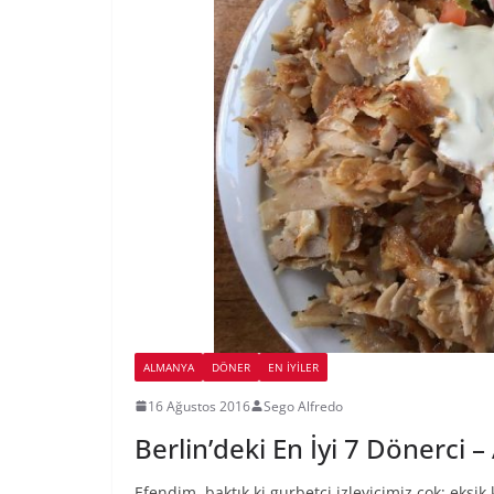
ALMANYA
DÖNER
EN İYILER
16 Ağustos 2016
Sego Alfredo
Berlin’deki En İyi 7 Dönerci 
Efendim, baktık ki gurbetçi izleyicimiz çok; eksik