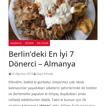
ALMANYA
DÖNER
EN İYILER
Berlin’deki En İyi 7
Dönerci – Almanya
16 Ağustos 2016
Sego Alfredo
Efendim, baktık ki gurbetçi izleyicimiz çok; eksik
kalmasınlar yaşadıkları ülkelerin şehirlerinde de listeler
ve derlemeler yapalım ki ihtiyaç duydukları anda
istifade edebilsinler dedik. Tabii ki bunun için ilk
anahtar kelimemiz “
döner
” oldu. Döner Türk insanının