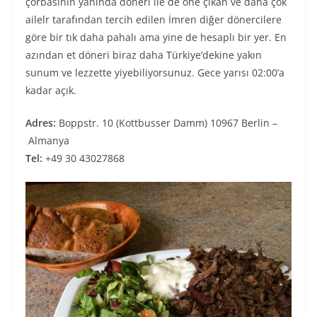
çorbasının yanında döneri ile de öne çıkan ve daha çok
ailelr tarafından tercih edilen İmren diğer dönercilere
göre bir tık daha pahalı ama yine de hesaplı bir yer. En
azından et döneri biraz daha Türkiye’dekine yakın
sunum ve lezzette yiyebiliyorsunuz. Gece yarısı 02:00’a
kadar açık.
Adres:
Boppstr. 10 (Kottbusser Damm) 10967 Berlin –
Almanya
Tel:
+49 30 43027868