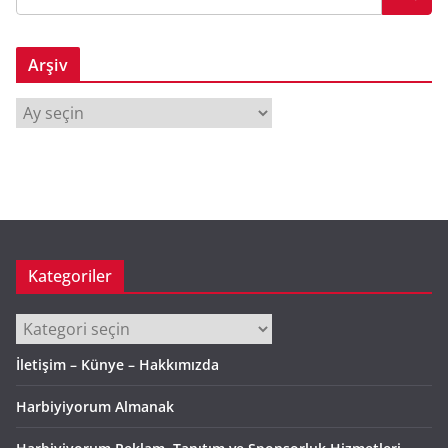
Arşiv
A
r
ş
i
v
Kategoriler
Kategoriler
İletişim – Künye – Hakkımızda
Harbiyiyorum Almanak