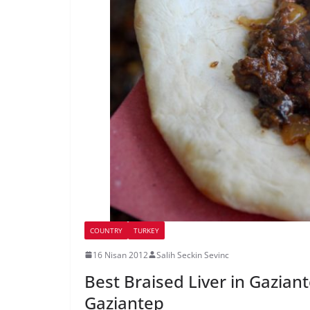
COUNTRY
TURKEY
16 Nisan 2012
Salih Seckin Sevinc
Best Braised Liver in Gazian
Gaziantep