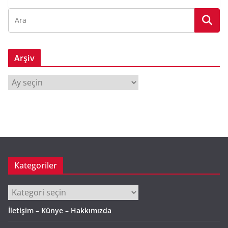
Arşiv
A
r
ş
i
v
Kategoriler
Kategoriler
İletişim – Künye – Hakkımızda