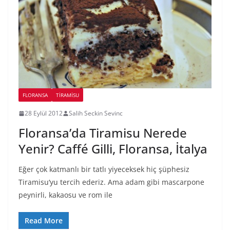
FLORANSA
TIRAMISU
28 Eylül 2012
Salih Seckin Sevinc
Floransa’da Tiramisu Nerede
Yenir? Caffé Gilli, Floransa, İtalya
Eğer çok katmanlı bir tatlı yiyeceksek hiç şüphesiz
Tiramisu‘yu tercih ederiz. Ama adam gibi mascarpone
peynirli, kakaosu ve rom ile
Read More