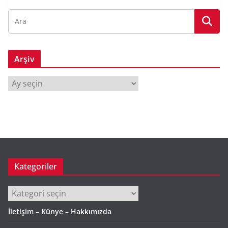
Arşiv
A
r
ş
i
v
Kategoriler
Kategoriler
İletişim – Künye – Hakkımızda