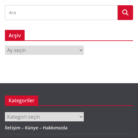
Arşiv
A
r
ş
i
v
Kategoriler
Kategoriler
İletişim – Künye – Hakkımızda