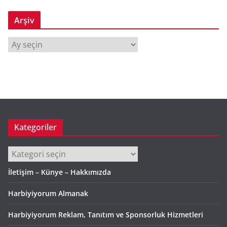
Arşiv
A
r
ş
i
v
Kategoriler
Kategoriler
İletişim – Künye – Hakkımızda
Harbiyiyorum Almanak
Harbiyiyorum Reklam, Tanıtım ve Sponsorluk Hizmetleri