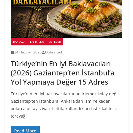
BAKLAVA
EN İYILER
LİSTELER
24 Haziran 2026
Dobra Gül
Türkiye’nin En İyi Baklavacıları
(2026) Gaziantep’ten İstanbul’a
Yol Yapmaya Değer 15 Adres
Türkiye’nin en iyi baklavacılarını belirlemek kolay değil.
Gaziantep’ten İstanbul’a, Ankara’dan İzmir’e kadar
onlarca ustayı ziyaret ettik; kullandıkları fıstık kalitesi,
tereyağı,
Read More