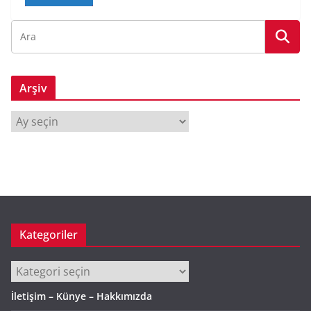
Arşiv
A
r
ş
i
v
Kategoriler
Kategoriler
İletişim – Künye – Hakkımızda